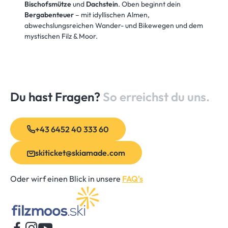
Bischofsmütze
und
Dachstein
. Oben beginnt dein
Bergabenteuer
– mit idyllischen Almen,
abwechslungsreichen Wander- und Bikewegen und dem
mystischen Filz & Moor.
Du hast Fragen?
So erreichst du uns.
+43 6452 40 333 60
skiticket@skiamade.com
Oder wirf einen Blick in unsere
FAQ's
Startseite