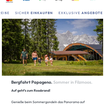
ISE
SICHER
EINKAUFEN
EXKLUSIVE
ANGEBOTE
Bergfahrt Papageno.
Sommer in Filzmoos.
Auf geht’s zum Rossbrand!
Genieße beim Sommergondeln das Panorama auf